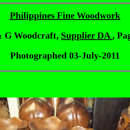
Philippines Fine Woodwork
& G Woodcraft,
Supplier DA
, Pa
Photographed 03-July-2011